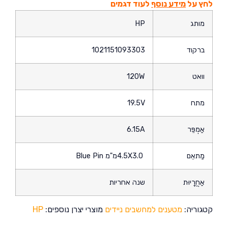
לחץ על
מידע נוסף
לעוד דגמים
מותג
HP
ברקוד
1021151093303
וואט
120W
מתח
19.5V
אַמְפֵּר
6.15A
מַתאֵם
4.5X3.0מ"מ Blue Pin
אַחֲרָיוּת
שנה אחריות
קטגוריה:
מטענים למחשבים ניידים
מוצרי יצרן נוספים:
HP