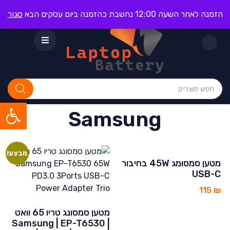
הזמנה לאחר השעה 12:00 נחשבת כהזמנה ביום עסקים הבא
סגור
פתח סרגל
Samsung
מבצע!
מטען סמסומג 45W בחיבור
USB-C
115
₪
מטען סמסונג טריו 65 וואט
Samsung | EP-T6530 |