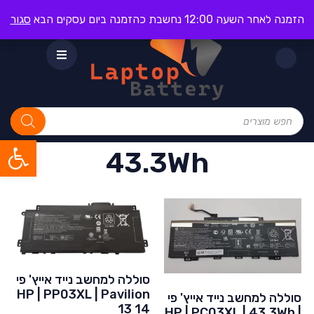
הזמנה לאחר השעה 12:00 נחשבת כהזמנה ביום עסקים הבא
סגור
פתח סרגל
43.3Wh
סוללה למחשב נייד אייץ' פי
HP | PP03XL | Pavilion
סוללה למחשב נייד אייץ' פי
13 14
HP | PC03XL | 43.3Wh |